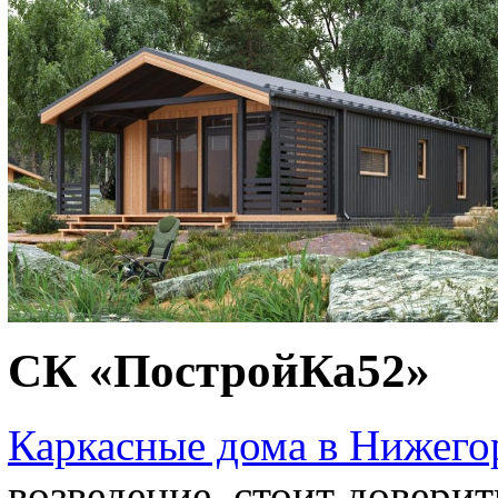
СК «ПостройКа52»
Каркасные дома в Нижего
возведение, стоит довери