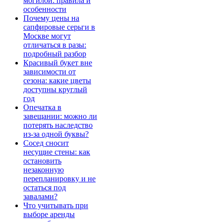
могилой: правила и
особенности
Почему цены на
сапфировые серьги в
Москве могут
отличаться в разы:
подробный разбор
Красивый букет вне
зависимости от
сезона: какие цветы
доступны круглый
год
Опечатка в
завещании: можно ли
потерять наследство
из-за одной буквы?
Сосед сносит
несущие стены: как
остановить
незаконную
перепланировку и не
остаться под
завалами?
Что учитывать при
выборе аренды