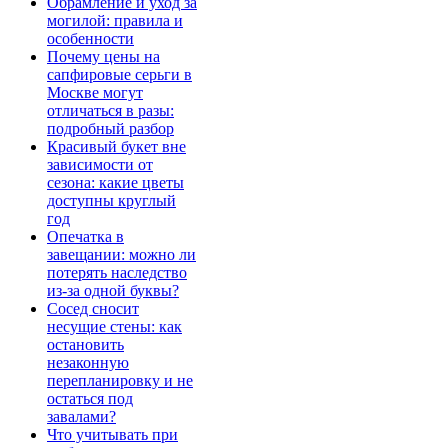
Обрамление и уход за
могилой: правила и
особенности
Почему цены на
сапфировые серьги в
Москве могут
отличаться в разы:
подробный разбор
Красивый букет вне
зависимости от
сезона: какие цветы
доступны круглый
год
Опечатка в
завещании: можно ли
потерять наследство
из-за одной буквы?
Сосед сносит
несущие стены: как
остановить
незаконную
перепланировку и не
остаться под
завалами?
Что учитывать при