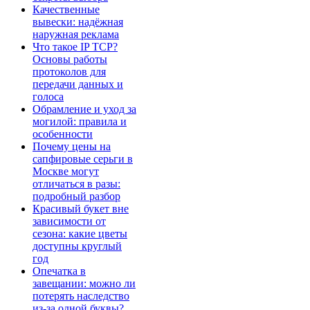
Качественные
вывески: надёжная
наружная реклама
Что такое IP TCP?
Основы работы
протоколов для
передачи данных и
голоса
Обрамление и уход за
могилой: правила и
особенности
Почему цены на
сапфировые серьги в
Москве могут
отличаться в разы:
подробный разбор
Красивый букет вне
зависимости от
сезона: какие цветы
доступны круглый
год
Опечатка в
завещании: можно ли
потерять наследство
из-за одной буквы?