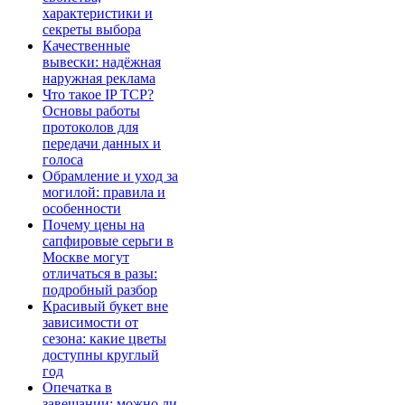
характеристики и
секреты выбора
Качественные
вывески: надёжная
наружная реклама
Что такое IP TCP?
Основы работы
протоколов для
передачи данных и
голоса
Обрамление и уход за
могилой: правила и
особенности
Почему цены на
сапфировые серьги в
Москве могут
отличаться в разы:
подробный разбор
Красивый букет вне
зависимости от
сезона: какие цветы
доступны круглый
год
Опечатка в
завещании: можно ли