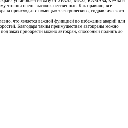
токрана установлен на базу от УРАЛа, МАЗа, КАМАЗа, КРАЗа и
му что они очень высококачественные. Как правило, все
 крана происходит с помощью электрического, гидравлического
лавно, что является важной функцией во избежание аварий или
скоростей. Благодаря таким преимуществам автокраны можно
, под заказ приобрести можно автокран, способный поднять до