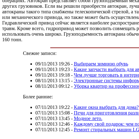
операциях. Автокран представляет собой грузоподъемный мех
других грузовиков. Если вы решили приобрести автокран, луч
автокраны такого типа снабжены телескопической стрелой, а т
или механического привода, но также может быть осуществлена
Гидравлический привод сейчас является наиболее распростран
травм. Кроме всего, гидропривод может позволить совмещать 
использовать очень широко. Грузоподъемность автокрана обычно
160 тонн.
Свежие записи:
09/11/2013 19:26
-
Выбираем зимнюю обувь
09/11/2013 19:23
-
Какие запчасти выбрать для а
09/11/2013 19:18
-
Чем лучше торговать в интерн
08/11/2013 13:15
-
Электронные системы инфор
08/11/2013 09:12
-
Уборка квартир на профессио
Более ранние:
07/11/2013 19:22
-
Какие окна выбрать для дома?
07/11/2013 15:08
-
Печи для приготовления разл
07/11/2013 13:45
-
Модное лето.
07/11/2013 12:46
-
Каждому свой подарок: чем п
07/11/2013 12:45
-
Ремонт стиральных машин LG: