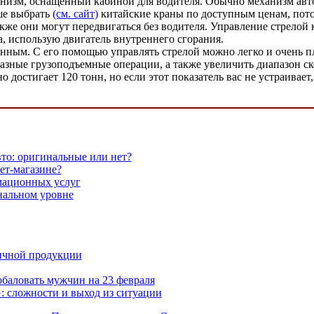
анизм, оснащенный кабиной для водителя. Обычно механизм ав
ше выбрать
(см. сайт)
китайские краны по доступным ценам, пото
акже они могут передвигаться без водителя. Управление стрелой
, использую двигатель внутреннего сгорания.
енным. С его помощью управлять стрелой можно легко и очень п
разные грузоподъемные операции, а также увеличить диапазон 
 достигает 120 тонн, но если этот показатель вас не устраивает
вто: оригинальные или нет?
ет-магазине?
мационных услуг
нальном уровне
ичной продукции
обаловать мужчин на 23 февраля
 сложности и выход из ситуации