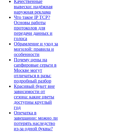
Качественные
вывески: надёжная
наружная реклама
Что такое IP TCP?
Основы работы
протоколов для
передачи данных и
голоса
Обрамление и уход за
могилой: правила и
особенности
Почему цены на
сапфировые серьги в
Москве могут
отличаться в разы:
подробный разбор
Красивый букет вне
зависимости от
сезона: какие цветы
доступны круглый
год
Опечатка в
завещании: можно ли
потерять наследство
из-за одной буквы?