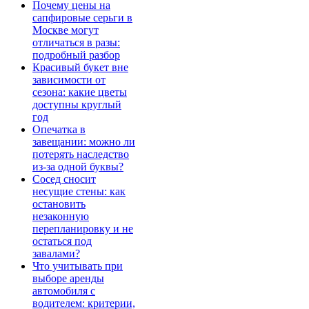
Почему цены на
сапфировые серьги в
Москве могут
отличаться в разы:
подробный разбор
Красивый букет вне
зависимости от
сезона: какие цветы
доступны круглый
год
Опечатка в
завещании: можно ли
потерять наследство
из-за одной буквы?
Сосед сносит
несущие стены: как
остановить
незаконную
перепланировку и не
остаться под
завалами?
Что учитывать при
выборе аренды
автомобиля с
водителем: критерии,