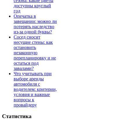
сезона: какие цветы
доступны круглый
год
Опечатка в
завещании: можно ли
потерять наследство
из-за одной буквы?
Сосед сносит
несущие стены: как
остановить
незаконную
перепланировку и не
остаться под
завалами?
Что учитывать при
выборе аренды
автомобиля с
водителем: критерии,
условия и важные
вопросы к
провайдеру
Статистика