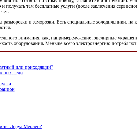
м внятного ответа по этому поводу, загляните в инструкцию. Есл
 и получать там бесплатные услуги (после заключения сервисног
счет.
 разморозки и заморозки. Есть специальные холодильники, на 
ются.
ательного внимания, как, например,мужские ювелирные украшени
емкость оборудования. Меньше всего электроэнергию потребляю
татный или приходящий?
асных леди
пуска
 рацион
зины Леруа Мерлен?