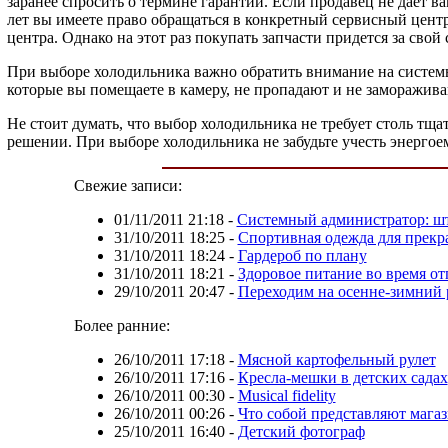
заранее спросить о термине гарантии. Если продавец не дает ва
лет вы имеете право обращаться в конкретный сервисный центр
центра. Однако на этот раз покупать запчасти придется за свой 
При выборе холодильника важно обратить внимание на системы
которые вы помещаете в камеру, не пропадают и не заморажива
Не стоит думать, что выбор холодильника не требует столь тщ
решении. При выборе холодильника не забудьте учесть энерго
Свежие записи:
01/11/2011 21:18
-
Системный администратор: ш
31/10/2011 18:25
-
Спортивная одежда для прекр
31/10/2011 18:24
-
Гардероб по плану
31/10/2011 18:21
-
Здоровое питание во время от
29/10/2011 20:47
-
Переходим на осенне-зимний
Более ранние:
26/10/2011 17:18
-
Мясной картофельный рулет
26/10/2011 17:16
-
Кресла-мешки в детских садах
26/10/2011 00:30
-
Musical fidelity
26/10/2011 00:26
-
Что собой представляют мага
25/10/2011 16:40
-
Детский фотограф