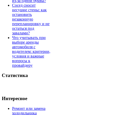
из-за одной буквы?
Сосед сносит
несущие стены: как
остановить
незаконную
перепланировку и не
остаться под
завалами?
Что учитывать при
выборе аренды
автомобиля с
водителем: критерии,
условия и важные
вопросы к
провайдеру
Статистика
Интересное
Ремонт или замена
холодильника