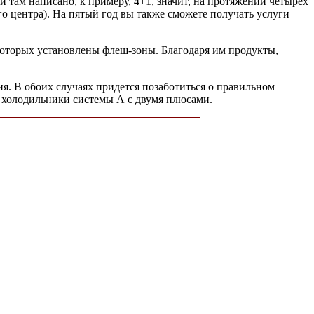
и там написано, к примеру, 4+1, значит, на протяжении четырех
о центра). На пятый год вы также сможете получать услуги
которых установлены флеш-зоны. Благодаря им продукты,
я. В обоих случаях придется позаботиться о правильном
т холодильники системы А с двумя плюсами.