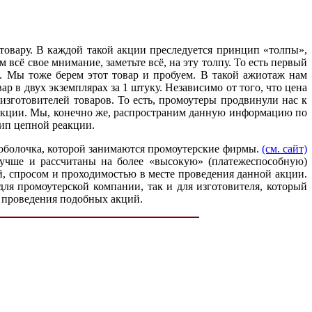
 товару. В каждой такой акции преследуется принцип «толпы»,
 всё свое мнимание, заметьте всё, на эту толпу. То есть первый
п. Мы тоже берем этот товар и пробуем. В такой ажиотаж нам
р в двух экземплярах за 1 штуку. Независимо от того, что цена
зготовителей товаров. То есть, промоутеры продвинули нас к
по акции. Мы, конечно же, распространим данную информацию по
ип цепной реакции.
 оболочка, которой занимаются промоутерские фирмы.
(см. сайт)
лучше и рассчитаны на более «высокую» (платежеспособную)
ой, спросом и проходимостью в месте проведения данной акции.
для промоутерской компании, так и для изготовителя, который
 проведения подобных акций.