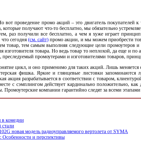
Но вот проведение промо акций – это двигатель покупателей к
, которые получают что-то бесплатно, мы обязательно устремляем
м, раз получили все бесплатно, а чем я хуже играет принци
, что сегодня
(см. сайт)
промо акции, и мы можем приобрести това
м товар, тем самым выполняя следующие цели промоутеров и и
я изготовителя товара. Но ведь товар то неплохой, да еще и 
, преследуемый промоутерами и изготовителями товаров, принц
понятие цикл, и оно применимо для таких акций. Лишь меняется
утерская фишка. Яркие и глянцевые листовки запоминаются 
ая акция разрабатывается в соответствии с товаром, клиентур
месте с сэмплингом действует кардинально положительно, как 
. Промоутерские компании гарантийно следят за всеми этапами
 в комедии
 стали
02G новая модель радиоуправляемого вертолета от SYMA
: Особенности и перспективы