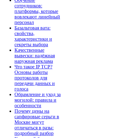
Обучение
сотрудников:
платформы, которые
вовлекают линейный
персонал
Базальтовая вата:
свойства,
характеристики и
секреты выбора
Качественные
вывески: надёжная
наружная реклама
Что такое IP TCP?
Основы работы
протоколов для
передачи данных и
голоса
Обрамление и уход за
могилой: правила и
особенности
Почему цены на
сапфировые серьги в
Москве могут
отличаться в разы:
подробный разбор