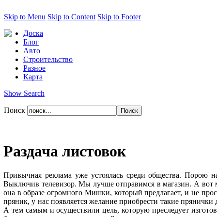
Skip to Menu
Skip to Content
Skip to Footer
Доска
Блог
Авто
Строительство
Разное
Карта
Show Search
Поиск
Раздача листовок
Привычная реклама уже устоялась среди общества. Порою на
Выключив телевизор. Мы лучше отправимся в магазин. А вот 
она в образе огромного Мишки, который предлагает, и не прост
пряник, у нас появляется желание приобрести такие прянички 
А тем самым и осуществили цель, которую преследует изготови