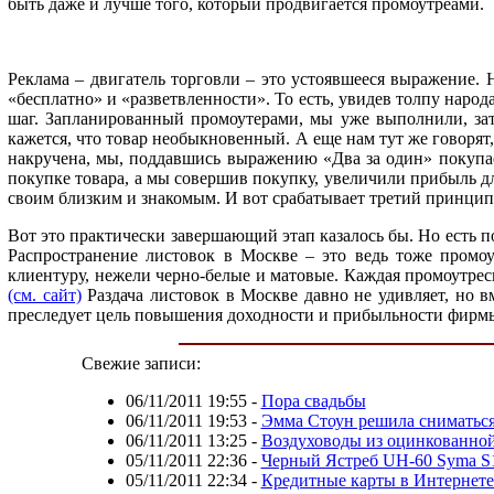
быть даже и лучше того, который продвигается промоутреами.
Реклама – двигатель торговли – это устоявшееся выражение. 
«бесплатно» и «разветвленности». То есть, увидев толпу народа
шаг. Запланированный промоутерами, мы уже выполнили, зате
кажется, что товар необыкновенный. А еще нам тут же говорят
накручена, мы, поддавшись выражению «Два за один» покупае
покупке товара, а мы совершив покупку, увеличили прибыль дл
своим близким и знакомым. И вот срабатывает третий принцип
Вот это практически завершающий этап казалось бы. Но есть 
Распространение листовок в Москве – это ведь тоже промо
клиентуру, нежели черно-белые и матовые. Каждая промоутреск
(см. сайт)
Раздача листовок в Москве давно не удивляет, но в
преследует цель повышения доходности и прибыльности фирмы
Свежие записи:
06/11/2011 19:55
-
Пора свадьбы
06/11/2011 19:53
-
Эмма Стоун решила сниматься
06/11/2011 13:25
-
Воздуховоды из оцинкованной
05/11/2011 22:36
-
Черный Ястреб UH-60 Syma S1
05/11/2011 22:34
-
Кредитные карты в Интернете