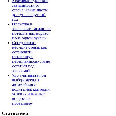
Красивый букет вне
зависимости от
сезона: какие цветы
доступны круглый
год
Опечатка в
завещании: можно ли
потерять наследство
из-за одной буквы?
Сосед сносит
несущие стены: как
остановить
незаконную
перепланировку и не
остаться под
завалами?
Что учитывать при
выборе аренды
автомобиля с
водителем: критерии,
условия и важные
вопросы к
провайдеру
Статистика