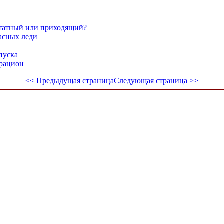
татный или приходящий?
асных леди
пуска
 рацион
<< Предыдущая страница
Следующая страница >>