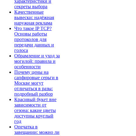
характеристики и
секреты выбора
Качественные
вывески: надёжная
наружная реклама
Что такое IP TCP?
Основы работы
протоколов для
передачи данных и
голоса
Обрамление и уход за
могилой: правила и
особенности
Почему цены на
сапфировые серьги в
Москве могут
отличаться в разы:
подробный разбор
Красивый букет вне
зависимости от
сезона: какие цветы
доступны круглый
год
Опечатка в
завещании: можно ли