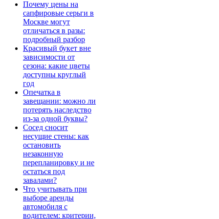
Почему цены на
сапфировые серьги в
Москве могут
отличаться в разы:
подробный разбор
Красивый букет вне
зависимости от
сезона: какие цветы
доступны круглый
год
Опечатка в
завещании: можно ли
потерять наследство
из-за одной буквы?
Сосед сносит
несущие стены: как
остановить
незаконную
перепланировку и не
остаться под
завалами?
Что учитывать при
выборе аренды
автомобиля с
водителем: критерии,