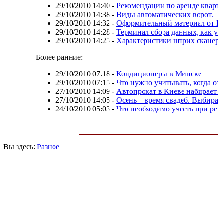
29/10/2010 14:40
-
Рекомендации по аренде квар
29/10/2010 14:38
-
Виды автоматических ворот.
29/10/2010 14:32
-
Оформительный материал от 
29/10/2010 14:28
-
Терминал сбора данных, как у
29/10/2010 14:25
-
Характеристики штрих скане
Более ранние:
29/10/2010 07:18
-
Кондиционеры в Минске
29/10/2010 07:15
-
Что нужно учитывать, когда 
27/10/2010 14:09
-
Автопрокат в Киеве набирает
27/10/2010 14:05
-
Осень – время свадеб. Выбир
24/10/2010 05:03
-
Что необходимо учесть при 
Вы здесь:
Разное