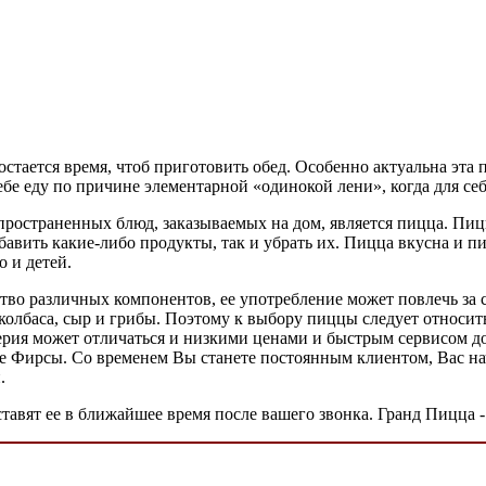
тается время, чтоб приготовить обед. Особенно актуальна эта пр
е еду по причине элементарной «одинокой лени», когда для себя
спространенных блюд, заказываемых на дом, является пицца. Пиц
авить какие-либо продукты, так и убрать их. Пицца вкусна и пи
о и детей.
ство различных компонентов, ее употребление может повлечь за
лбаса, сыр и грибы. Поэтому к выбору пиццы следует относитьс
ерия может отличаться и низкими ценами и быстрым сервисом до
же Фирсы. Со временем Вы станете постоянным клиентом, Вас на
.
ставят ее в ближайшее время после вашего звонка. Гранд Пицца 