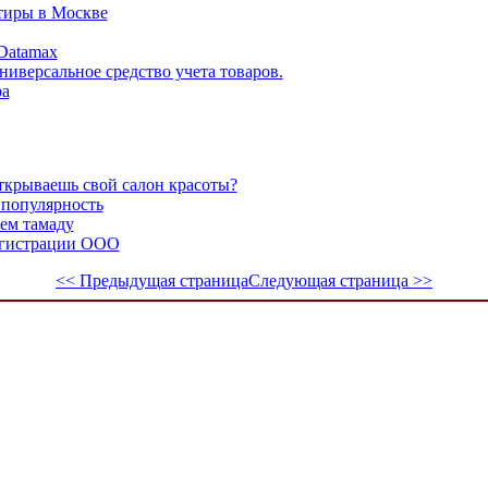
тиры в Москве
Datamax
ниверсальное средство учета товаров.
ра
открываешь свой салон красоты?
 популярность
аем тамаду
регистрации ООО
<< Предыдущая страница
Следующая страница >>