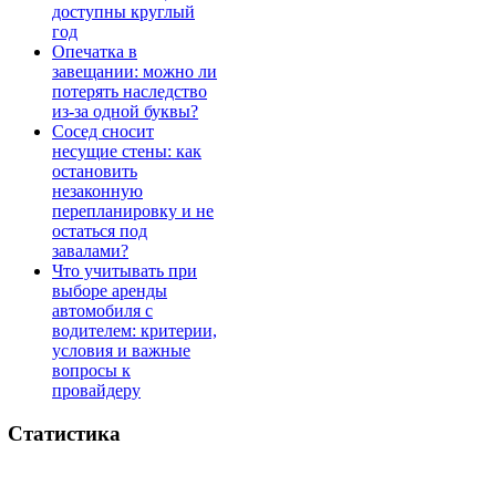
доступны круглый
год
Опечатка в
завещании: можно ли
потерять наследство
из-за одной буквы?
Сосед сносит
несущие стены: как
остановить
незаконную
перепланировку и не
остаться под
завалами?
Что учитывать при
выборе аренды
автомобиля с
водителем: критерии,
условия и важные
вопросы к
провайдеру
Статистика