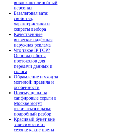
вовлекают линейный
персонал
Базальтовая вата:
свойства,
характеристики и
секреты выбора
Качественные
вывески: надёжная
наружная реклама
Что такое IP TCP?
Основы работы
протоколов для
передачи данных и
голоса
Обрамление и уход за
могилой: правила и
особенности
Почему цены на
сапфировые серьги в
Москве могут
отличаться в разы:
подробный разбор
Красивый букет вне
зависимости от
сезона: какие цветы