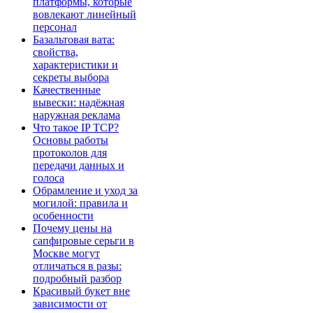
платформы, которые
вовлекают линейный
персонал
Базальтовая вата:
свойства,
характеристики и
секреты выбора
Качественные
вывески: надёжная
наружная реклама
Что такое IP TCP?
Основы работы
протоколов для
передачи данных и
голоса
Обрамление и уход за
могилой: правила и
особенности
Почему цены на
сапфировые серьги в
Москве могут
отличаться в разы:
подробный разбор
Красивый букет вне
зависимости от