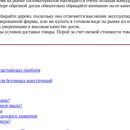
емя на рынке пиломатериалов наблюдается очень большая конкур
оре обрезной доски обязательно обращайте внимание на ее каче
 выбирайте дерево, поскольку оно отличается высокими эксплуа
лизированной фирмы, или же купить в готовом виде на рынке ил и
ь уверенными в высоком качестве досок.
ы условия доставки товара. Порой за счет низкой стоимости то
застарелых проблем
для бетонных конструкций
щины?
нное мыло?
а
ладского хранения
лосы?