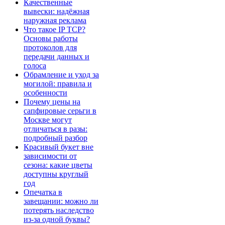
Качественные
вывески: надёжная
наружная реклама
Что такое IP TCP?
Основы работы
протоколов для
передачи данных и
голоса
Обрамление и уход за
могилой: правила и
особенности
Почему цены на
сапфировые серьги в
Москве могут
отличаться в разы:
подробный разбор
Красивый букет вне
зависимости от
сезона: какие цветы
доступны круглый
год
Опечатка в
завещании: можно ли
потерять наследство
из-за одной буквы?