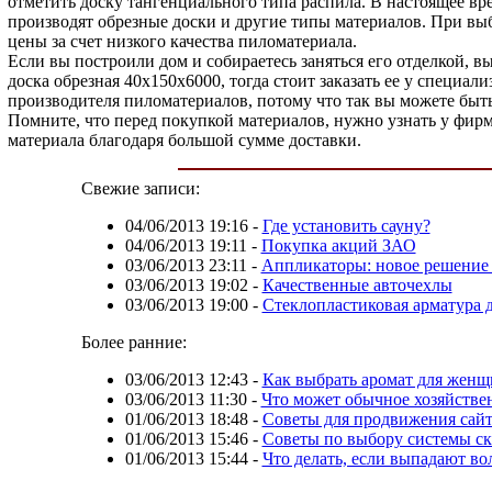
отметить доску тангенциального типа распила. В настоящее вр
производят обрезные доски и другие типы материалов. При выб
цены за счет низкого качества пиломатериала.
Если вы построили дом и собираетесь заняться его отделкой,
доска обрезная 40х150х6000, тогда стоит заказать ее у специа
производителя пиломатериалов, потому что так вы можете быт
Помните, что перед покупкой материалов, нужно узнать у фирм
материала благодаря большой сумме доставки.
Свежие записи:
04/06/2013 19:16
-
Где установить сауну?
04/06/2013 19:11
-
Покупка акций ЗАО
03/06/2013 23:11
-
Аппликаторы: новое решение 
03/06/2013 19:02
-
Качественные авточехлы
03/06/2013 19:00
-
Стеклопластиковая арматура 
Более ранние:
03/06/2013 12:43
-
Как выбрать аромат для жен
03/06/2013 11:30
-
Что может обычное хозяйстве
01/06/2013 18:48
-
Советы для продвижения сайт
01/06/2013 15:46
-
Советы по выбору системы ск
01/06/2013 15:44
-
Что делать, если выпадают во