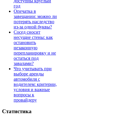
доступны круглый
год
Опечатка в
завещании: можно ли
потерять наследство
из-за одной буквы?
Сосед сносит
несущие стены: как
остановить
незаконную
перепланировку и не
остаться под
завалами?
Что учитывать при
выборе аренды
автомобиля с
водителем: критерии,
условия и важные
вопросы к
провайдеру
Статистика