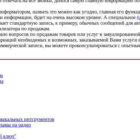
 и отвечать на все звонки, донося самую главную информацию по
оинформатором, назвать это можно как угодно, главная его функ
и информации, будет на очень высоком уровне. А специальное
(
ивает стандартную запись, к примеру, обычных сообщений для ав
ализатора по продажам.
ю вопросов по продажам товаров или услуг в завуалированной 
ариаций необходимых и возможных, заказываемой Вами услуги 
 коммерческой записи, вы можете проконсультироваться с опытны
ам
на
узыкальных интсрументов
кламы на радио
й ключ"