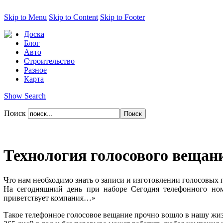
Skip to Menu
Skip to Content
Skip to Footer
Доска
Блог
Авто
Строительство
Разное
Карта
Show Search
Поиск
Технология голосового вещан
Что нам необходимо знать о записи и изготовлении голосовых
На сегодняшний день при наборе Сегодня телефонного ном
приветствует компания…»
Такое телефонное голосовое вещание прочно вошло в нашу жизнь