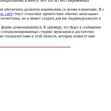
тенциальному клиенту. Все это за счет современных
ция обеспечить должную взаимосвязь со всеми клиентами. И с
см. сайт)
текст голосовое приветствие обычно записывает
тоответчика, но и может создать для вас индивидуальную и
форме дозвонившемуся. К примеру, это будет в сообщение
в специализированных студиях звукозаписи достаточно
ми специалистами в этой области, которые помогут вам