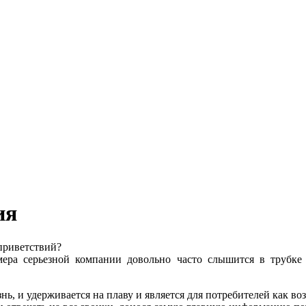
ия
 приветствий?
ера серьезной компании довольно часто слышится в трубк
, и удерживается на плаву и является для потребителей как возд