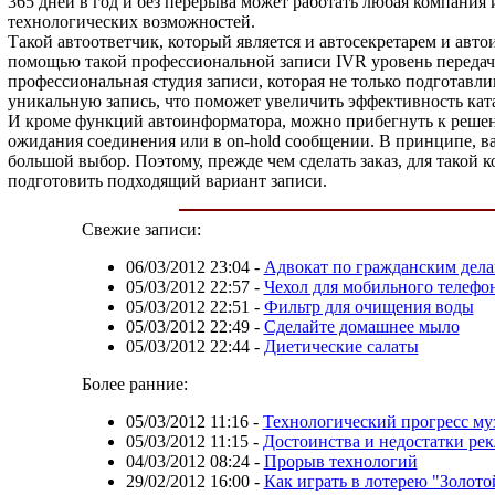
365 дней в год и без перерыва может работать любая компания
технологических возможностей.
Такой автоответчик, который является и автосекретарем и авт
помощью такой профессиональной записи IVR уровень передач
профессиональная студия записи, которая не только подготавл
уникальную запись, что поможет увеличить эффективность кат
И кроме функций автоинформатора, можно прибегнуть к решени
ожидания соединения или в on-hold сообщении. В принципе, в
большой выбор. Поэтому, прежде чем сделать заказ, для такой
подготовить подходящий вариант записи.
Свежие записи:
06/03/2012 23:04
-
Адвокат по гражданским дел
05/03/2012 22:57
-
Чехол для мобильного телефо
05/03/2012 22:51
-
Фильтр для очищения воды
05/03/2012 22:49
-
Сделайте домашнее мыло
05/03/2012 22:44
-
Диетические салаты
Более ранние:
05/03/2012 11:16
-
Технологический прогресс м
05/03/2012 11:15
-
Достоинства и недостатки ре
04/03/2012 08:24
-
Прорыв технологий
29/02/2012 16:00
-
Как играть в лотерею "Золото