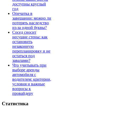
доступны круглый
год
Опечатка в
завещании: можно ли
потерять наследство
из-за одной буквы?
Сосед сносит
несущие стены: как
остановить
незаконную
перепланировку и не
остаться под
завалами?
Что учитывать при
выборе аренды
автомобиля с
водителем: критерии,
условия и важные
вопросы к
провайдеру
Статистика