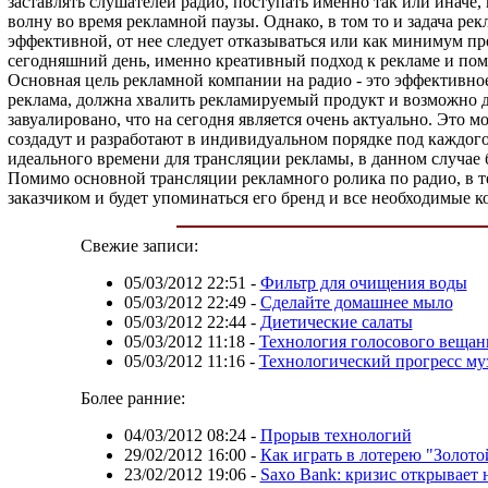
заставлять слушателей радио, поступать именно так или иначе, 
волну во время рекламной паузы. Однако, в том то и задача ре
эффективной, от нее следует отказываться или как минимум пр
сегодняшний день, именно креативный подход к рекламе и по
Основная цель рекламной компании на радио - это эффективно
реклама, должна хвалить рекламируемый продукт и возможно д
завуалировано, что на сегодня является очень актуально. Это
создадут и разработают в индивидуальном порядке под каждог
идеального времени для трансляции рекламы, в данном случае б
Помимо основной трансляции рекламного ролика по радио, в те
заказчиком и будет упоминаться его бренд и все необходимые 
Свежие записи:
05/03/2012 22:51
-
Фильтр для очищения воды
05/03/2012 22:49
-
Сделайте домашнее мыло
05/03/2012 22:44
-
Диетические салаты
05/03/2012 11:18
-
Технология голосового вещан
05/03/2012 11:16
-
Технологический прогресс м
Более ранние:
04/03/2012 08:24
-
Прорыв технологий
29/02/2012 16:00
-
Как играть в лотерею "Золото
23/02/2012 19:06
-
Saxo Bank: кризис открывает