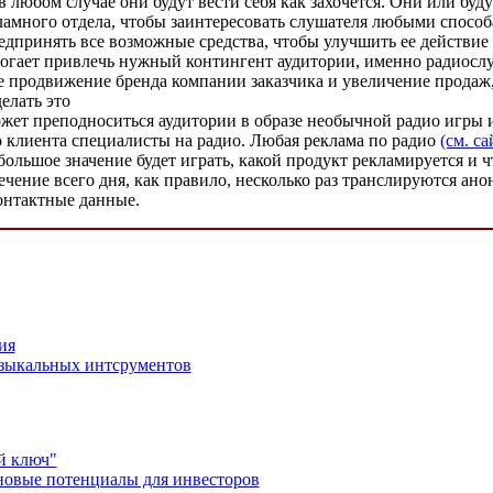
в любом случае они будут вести себя как захочется. Они или буд
кламного отдела, чтобы заинтересовать слушателя любыми способ
едпринять все возможные средства, чтобы улучшить ее действие 
могает привлечь нужный контингент аудитории, именно радиосл
е продвижение бренда компании заказчика и увеличение продаж,
елать это
 может преподноситься аудитории в образе необычной радио игр
о клиента специалисты на радио. Любая реклама по радио
(см. са
ольшое значение будет играть, какой продукт рекламируется и ч
чение всего дня, как правило, несколько раз транслируются ано
контактные данные.
ия
узыкальных интсрументов
й ключ"
 новые потенциалы для инвесторов