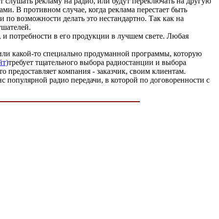
ут слушать рекламу на радио, или будут переключать на другую
ами. В противном случае, когда реклама перестает быть
и по возможности делать это нестандартно. Так как на
ушателей.
 и потребности в его продукции в лучшем свете. Любая
ы или какой-то специально продуманной программы, которую
йт)
требует тщательного выбора радиостанции и выбора
то предоставляет компания - заказчик, своим клиентам.
нс популярной радио передачи, в которой по договоренности с