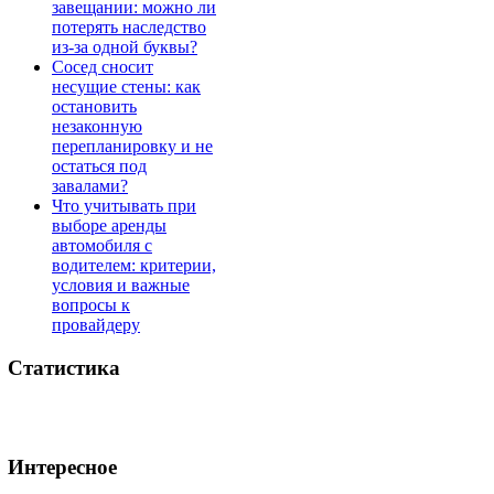
завещании: можно ли
потерять наследство
из-за одной буквы?
Сосед сносит
несущие стены: как
остановить
незаконную
перепланировку и не
остаться под
завалами?
Что учитывать при
выборе аренды
автомобиля с
водителем: критерии,
условия и важные
вопросы к
провайдеру
Статистика
Интересное