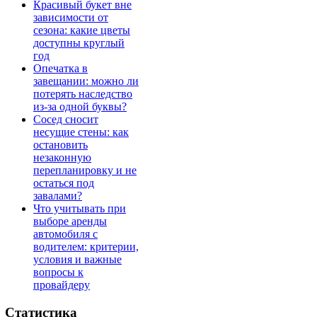
Красивый букет вне
зависимости от
сезона: какие цветы
доступны круглый
год
Опечатка в
завещании: можно ли
потерять наследство
из-за одной буквы?
Сосед сносит
несущие стены: как
остановить
незаконную
перепланировку и не
остаться под
завалами?
Что учитывать при
выборе аренды
автомобиля с
водителем: критерии,
условия и важные
вопросы к
провайдеру
Статистика