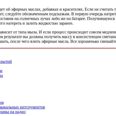
ет об эфирных маслах, добавках и красителях. Если не считать
т, следуйте обозначенным подсказкам. В первую очередь натрит
 оставив на солнечных лучах либо же на батарее. Получившуюся
го натереть и залить жидкостью заранее.
зависит от типа мыла. И если процесс происходит совсем медлен
ом результате вы должны получить массу в консистенции сметаны
ешать, после чего влить эфирные масла. Все хорошенько смешайт
крытий
ам
на
ия
узыкальных интсрументов
кламы на радио