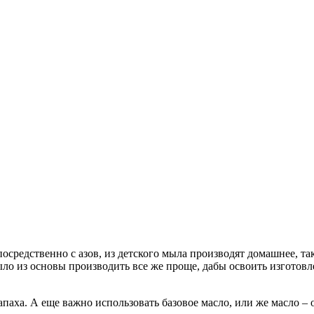
средственно с азов, из детского мыла производят домашнее, так
ыло из основы производить все же проще, дабы освоить изготов
апаха. А еще важно использовать базовое масло, или же масло – 