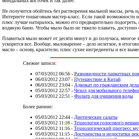
миндальных косточек и так далее.
Не получится обойтись без растворения мыльной массы, речь ид
Интернете пошаговым мастер-класс. Если такой возможности не
плюс лучше натиралось, можно его предварительно подогреть,
водяную баню. Чтобы мыло было не тяжело плавить, доступно е
Плавиться мыло может от десяти минут и до получаса, многое 
ускорится все. Вообще, мыловарение – дело нелегкое, в итогов
масло – основу, красители, плюс сухие ингредиенты и все вым
Свежие записи:
07/03/2012 06:56
-
Разновидности паркетных по
06/03/2012 23:07
-
Путешествие в Китай
06/03/2012 23:04
-
Адвокат по гражданским дел
05/03/2012 22:57
-
Чехол для мобильного телефо
05/03/2012 22:51
-
Фильтр для очищения воды
Более ранние:
05/03/2012 22:44
-
Диетические салаты
05/03/2012 11:18
-
Технология голосового вещан
05/03/2012 11:16
-
Технологический прогресс м
05/03/2012 11:15
-
Достоинства и недостатки ре