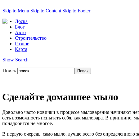
Skip to Menu
Skip to Content
Skip to Footer
Доска
Блог
Авто
Строительство
Разное
Карта
Show Search
Поиск
Сделайте домашнее мыло
Довольно часто новички в процессе мыловарения начинают непо
есть возможность испытать себя, как мыловара. В принципе, м
понадобится не многое.
В первую очередь, само мыло, лучше всего без определенного з