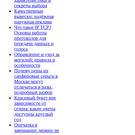
характеристики и
секреты выбора
Качественные
вывески: надёжная
наружная реклама
Что такое IP TCP?
Основы работы
протоколов для
передачи данных и
голоса
Обрамление и уход за
могилой: правила и
особенности
Почему цены на
сапфировые серьги в
Москве могут
отличаться в разы:
подробный разбор
Красивый букет вне
зависимости от
сезона: какие цветы
доступны круглый
год
Опечатка в
завещании: можно ли