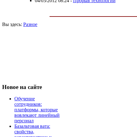
04/03/2012 08:24
-
Прорыв технологий
Вы здесь:
Разное
Новое
на сайте
Обучение
сотрудников:
платформы, которые
вовлекают линейный
персонал
Базальтовая вата:
свойства,