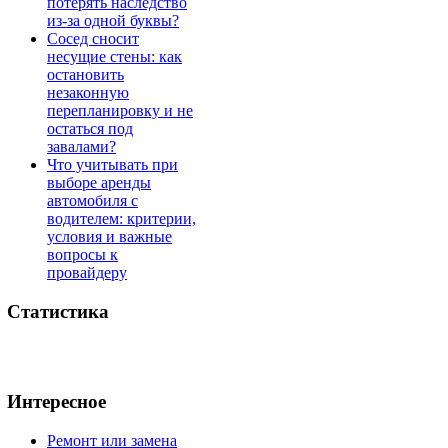
потерять наследство
из-за одной буквы?
Сосед сносит
несущие стены: как
остановить
незаконную
перепланировку и не
остаться под
завалами?
Что учитывать при
выборе аренды
автомобиля с
водителем: критерии,
условия и важные
вопросы к
провайдеру
Статистика
Интересное
Ремонт или замена