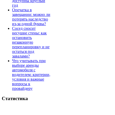
доступны круглый
год
Опечатка в
завещании: можно ли
потерять наследство
из-за одной буквы?
Сосед сносит
несущие стены: как
остановить
незаконную
перепланировку и не
остаться под
завалами?
Что учитывать при
выборе аренды
автомобиля с
водителем: критерии,
условия и важные
вопросы к
провайдеру
Статистика