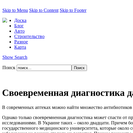
Skip to Menu
Skip to Content
Skip to Footer
Доска
Блог
Авто
Строительство
Разное
Карта
Show Search
Поиск
Своевременная диагностика д
В современных аптеках можно найти множество антибиотиков и
Однако только своевремненная диагностика может спасти от 
исследованиями. В Украине таких – около двадцати. Причем б
государственного медицинского университета, которые около