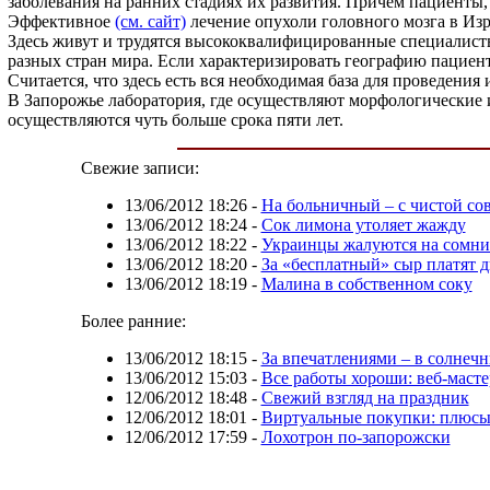
заболевания на ранних стадиях их развития. Причем пациенты, 
Эффективное
(см. сайт)
лечение опухоли головного мозга в Изр
Здесь живут и трудятся высококвалифицированные специалисты,
разных стран мира. Если характеризировать географию пациенто
Считается, что здесь есть вся необходимая база для проведени
В Запорожье лаборатория, где осуществляют морфологические и
осуществляются чуть больше срока пяти лет.
Свежие записи:
13/06/2012 18:26
-
На больничный – с чистой со
13/06/2012 18:24
-
Сок лимона утоляет жажду
13/06/2012 18:22
-
Украинцы жалуются на сомнит
13/06/2012 18:20
-
За «бесплатный» сыр платят 
13/06/2012 18:19
-
Малина в собственном соку
Более ранние:
13/06/2012 18:15
-
За впечатлениями – в солнеч
13/06/2012 15:03
-
Все работы хороши: веб-масте
12/06/2012 18:48
-
Свежий взгляд на праздник
12/06/2012 18:01
-
Виртуальные покупки: плюсы
12/06/2012 17:59
-
Лохотрон по-запорожски