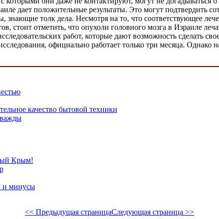
с которыми они даже не контактируют, могут не догадываться о 
аиле дает положительные результаты. Это могут подтвердить со
 знающие толк дела. Несмотря на то, что соответствующее лече
в, стоит отметить, что опухоли головного мозга в Израиле леча
я исследовательских работ, которые дают возможность сделать св
сследования, официально работает только три месяца. Однако н
вестью
ельное качество бытовой техники
дважды
ный Крым!
р
 и минусы
<< Предыдущая страница
Следующая страница >>