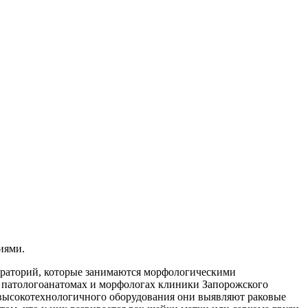
иями.
бораторий, которые занимаются морфологическими
 о патологоанатомах и морфологах клиники Запорожского
 высокотехнологичного оборудования они выявляют раковые