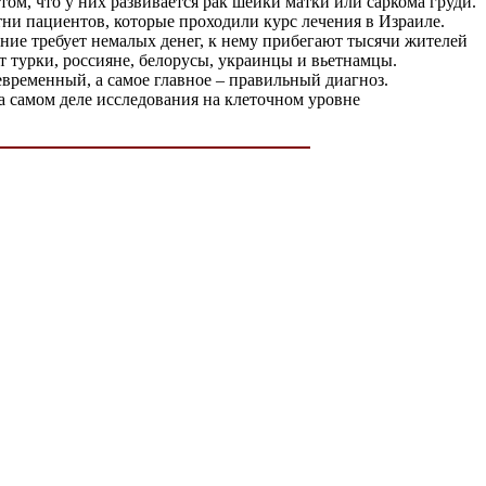
том, что у них развивается рак шейки матки или саркома груди.
тни пациентов, которые проходили курс лечения в Израиле.
ние требует немалых денег, к нему прибегают тысячи жителей
т турки, россияне, белорусы, украинцы и вьетнамцы.
оевременный, а самое главное – правильный диагноз.
а самом деле исследования на клеточном уровне