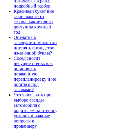
отличаться в разы:
подробный разбор
Красивый букет вне
зависимости от
сезона: какие цветы
доступны круглый
год
Опечатка в
завещании: можно ли
потерять наследство
из-за одной буквы?
Сосед сносит
несущие стены: как
остановить
незаконную
перепланировку и не
остаться под
завалами?
Что учитывать при
выборе аренды
автомобиля с
водителем: критерии,
условия и важные
вопросы к
провайдеру