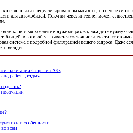
автосалоне или специализированном магазине, но и через интерне
асти для автомобилей. Покупка через интернет может существен
ми.
о один клик и вы заходите в нужный раздел, находите нужную з
 таблицей, в которой указывается состояние запчасти, ее стоимос
вая система с подробной фильтрацией вашего запроса. Даже есл
м подойдет.
втосигнализации Старлайн А93
зни, работы, отдыха
 надевать?
й продукции
ше?
еристики и особенности
 во всем