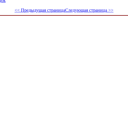
док
<< Предыдущая страница
Следующая страница >>