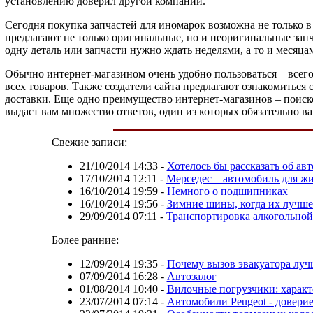
установлению доверил другой компании.
Сегодня покупка запчастей для иномарок возможна не только в 
предлагают не только оригинальные, но и неоригинальные запч
одну деталь или запчасти нужно ждать неделями, а то и месяца
Обычно интернет-магазином очень удобно пользоваться – всег
всех товаров. Также создатели сайта предлагают ознакомиться с
доставки. Еще одно преимущество интернет-магазинов – поиско
выдаст вам множество ответов, один из которых обязательно ва
Свежие записи:
21/10/2014 14:33
-
Хотелось бы рассказать об а
17/10/2014 12:11
-
Мерседес – автомобиль для жи
16/10/2014 19:59
-
Немного о подшипниках
16/10/2014 19:56
-
Зимние шины, когда их лучше
29/09/2014 07:11
-
Транспортировка алкогольно
Более ранние:
12/09/2014 19:35
-
Почему вызов эвакуатора луч
07/09/2014 16:28
-
Автозалог
01/08/2014 10:40
-
Вилочные погрузчики: характ
23/07/2014 07:14
-
Автомобили Peugeot - доверие