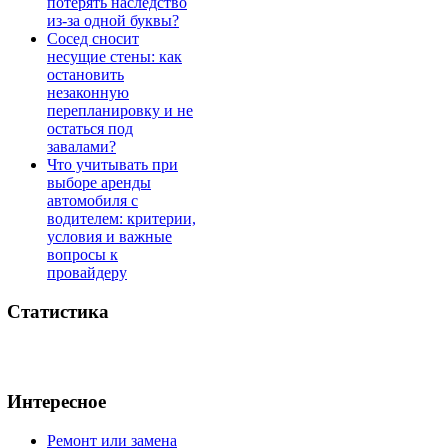
потерять наследство
из-за одной буквы?
Сосед сносит
несущие стены: как
остановить
незаконную
перепланировку и не
остаться под
завалами?
Что учитывать при
выборе аренды
автомобиля с
водителем: критерии,
условия и важные
вопросы к
провайдеру
Статистика
Интересное
Ремонт или замена