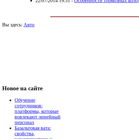
22/07/2014 19:31
-
Особенности тормозных коло
Вы здесь:
Авто
Новое
на сайте
Обучение
сотрудников:
платформы, которые
вовлекают линейный
персонал
Базальтовая вата:
свойства,