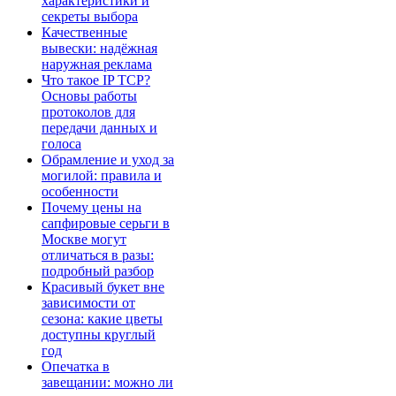
характеристики и
секреты выбора
Качественные
вывески: надёжная
наружная реклама
Что такое IP TCP?
Основы работы
протоколов для
передачи данных и
голоса
Обрамление и уход за
могилой: правила и
особенности
Почему цены на
сапфировые серьги в
Москве могут
отличаться в разы:
подробный разбор
Красивый букет вне
зависимости от
сезона: какие цветы
доступны круглый
год
Опечатка в
завещании: можно ли