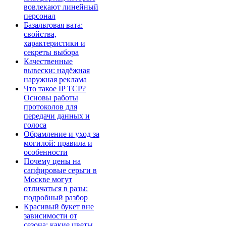
вовлекают линейный
персонал
Базальтовая вата:
свойства,
характеристики и
секреты выбора
Качественные
вывески: надёжная
наружная реклама
Что такое IP TCP?
Основы работы
протоколов для
передачи данных и
голоса
Обрамление и уход за
могилой: правила и
особенности
Почему цены на
сапфировые серьги в
Москве могут
отличаться в разы:
подробный разбор
Красивый букет вне
зависимости от
сезона: какие цветы