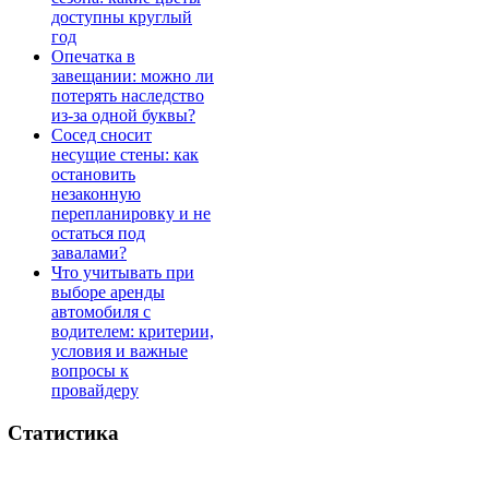
доступны круглый
год
Опечатка в
завещании: можно ли
потерять наследство
из-за одной буквы?
Сосед сносит
несущие стены: как
остановить
незаконную
перепланировку и не
остаться под
завалами?
Что учитывать при
выборе аренды
автомобиля с
водителем: критерии,
условия и важные
вопросы к
провайдеру
Статистика