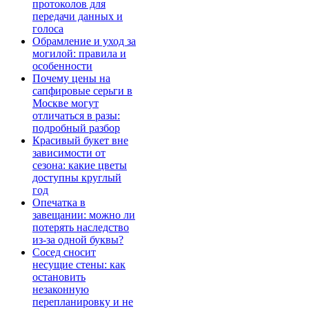
протоколов для
передачи данных и
голоса
Обрамление и уход за
могилой: правила и
особенности
Почему цены на
сапфировые серьги в
Москве могут
отличаться в разы:
подробный разбор
Красивый букет вне
зависимости от
сезона: какие цветы
доступны круглый
год
Опечатка в
завещании: можно ли
потерять наследство
из-за одной буквы?
Сосед сносит
несущие стены: как
остановить
незаконную
перепланировку и не