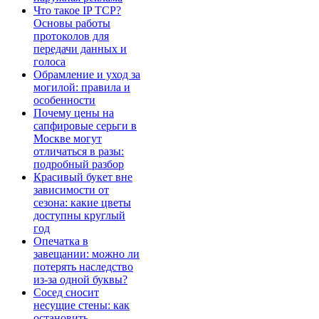
Что такое IP TCP?
Основы работы
протоколов для
передачи данных и
голоса
Обрамление и уход за
могилой: правила и
особенности
Почему цены на
сапфировые серьги в
Москве могут
отличаться в разы:
подробный разбор
Красивый букет вне
зависимости от
сезона: какие цветы
доступны круглый
год
Опечатка в
завещании: можно ли
потерять наследство
из-за одной буквы?
Сосед сносит
несущие стены: как
остановить