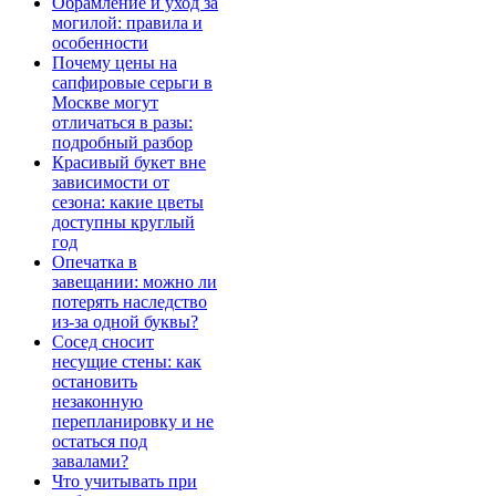
Обрамление и уход за
могилой: правила и
особенности
Почему цены на
сапфировые серьги в
Москве могут
отличаться в разы:
подробный разбор
Красивый букет вне
зависимости от
сезона: какие цветы
доступны круглый
год
Опечатка в
завещании: можно ли
потерять наследство
из-за одной буквы?
Сосед сносит
несущие стены: как
остановить
незаконную
перепланировку и не
остаться под
завалами?
Что учитывать при