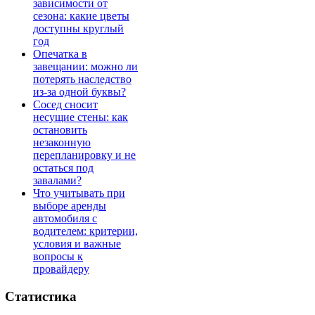
зависимости от
сезона: какие цветы
доступны круглый
год
Опечатка в
завещании: можно ли
потерять наследство
из-за одной буквы?
Сосед сносит
несущие стены: как
остановить
незаконную
перепланировку и не
остаться под
завалами?
Что учитывать при
выборе аренды
автомобиля с
водителем: критерии,
условия и важные
вопросы к
провайдеру
Статистика