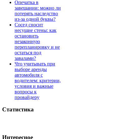
Опечатка в
завещании: можно ли
потерять наследство
из-за одной буквы?
Сосед сносит
несущие стены: как
остановить
незаконную
перепланировку и не
остаться под
завалами?
Что учитывать при
выборе аренды
автомобиля с
водителем: критерии,
условия и важные
вопросы к
провайдеру
Статистика
Интересное