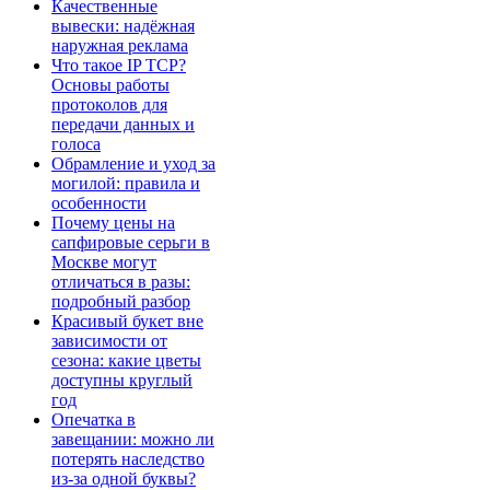
Качественные
вывески: надёжная
наружная реклама
Что такое IP TCP?
Основы работы
протоколов для
передачи данных и
голоса
Обрамление и уход за
могилой: правила и
особенности
Почему цены на
сапфировые серьги в
Москве могут
отличаться в разы:
подробный разбор
Красивый букет вне
зависимости от
сезона: какие цветы
доступны круглый
год
Опечатка в
завещании: можно ли
потерять наследство
из-за одной буквы?