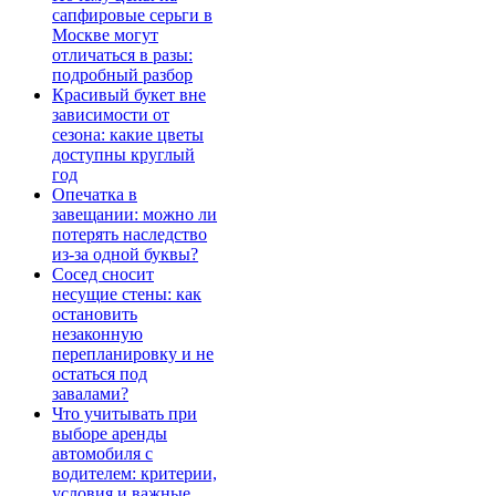
сапфировые серьги в
Москве могут
отличаться в разы:
подробный разбор
Красивый букет вне
зависимости от
сезона: какие цветы
доступны круглый
год
Опечатка в
завещании: можно ли
потерять наследство
из-за одной буквы?
Сосед сносит
несущие стены: как
остановить
незаконную
перепланировку и не
остаться под
завалами?
Что учитывать при
выборе аренды
автомобиля с
водителем: критерии,
условия и важные