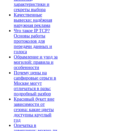
характеристики и
секреты выбора
Качественные
вывески: надёжная
наружная реклама
Что такое IP TCP?
Основы работы
протоколов для
передачи данных и
голоса
Обрамление и уход за
могилой: правила и
особенности
Почему цены на
сапфировые серьги в
Москве могут
отличаться в разы:
подробный разбор
Красивый букет вне
зависимости от
сезона: какие цветы
доступны круглый
год
Опечатка в
завещании: можно ли