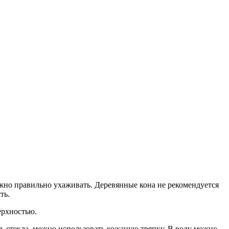
но правильно ухаживать. Деревянные кона не рекомендуется
ть.
ерхностью.
ь стекла, можно использовать кожаную тряпку. В воду можно