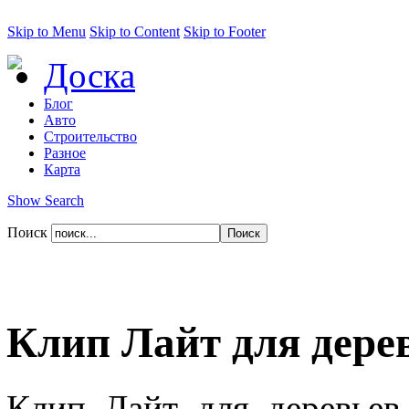
Skip to Menu
Skip to Content
Skip to Footer
Доска
Блог
Авто
Строительство
Разное
Карта
Show Search
Поиск
Клип Лайт для дере
Клип Лайт для деревьев