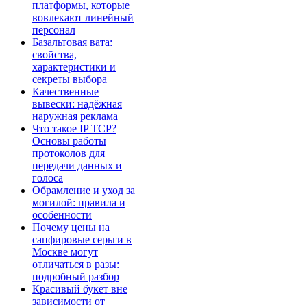
платформы, которые
вовлекают линейный
персонал
Базальтовая вата:
свойства,
характеристики и
секреты выбора
Качественные
вывески: надёжная
наружная реклама
Что такое IP TCP?
Основы работы
протоколов для
передачи данных и
голоса
Обрамление и уход за
могилой: правила и
особенности
Почему цены на
сапфировые серьги в
Москве могут
отличаться в разы:
подробный разбор
Красивый букет вне
зависимости от