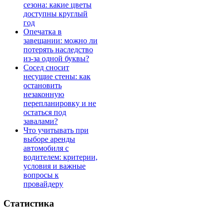
сезона: какие цветы
доступны круглый
год
Опечатка в
завещании: можно ли
потерять наследство
из-за одной буквы?
Сосед сносит
несущие стены: как
остановить
незаконную
перепланировку и не
остаться под
завалами?
Что учитывать при
выборе аренды
автомобиля с
водителем: критерии,
условия и важные
вопросы к
провайдеру
Статистика