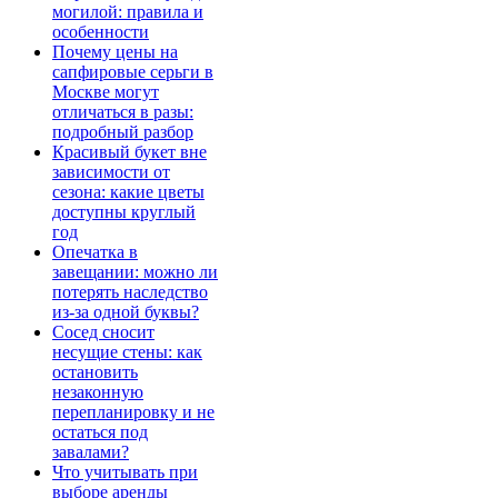
могилой: правила и
особенности
Почему цены на
сапфировые серьги в
Москве могут
отличаться в разы:
подробный разбор
Красивый букет вне
зависимости от
сезона: какие цветы
доступны круглый
год
Опечатка в
завещании: можно ли
потерять наследство
из-за одной буквы?
Сосед сносит
несущие стены: как
остановить
незаконную
перепланировку и не
остаться под
завалами?
Что учитывать при
выборе аренды