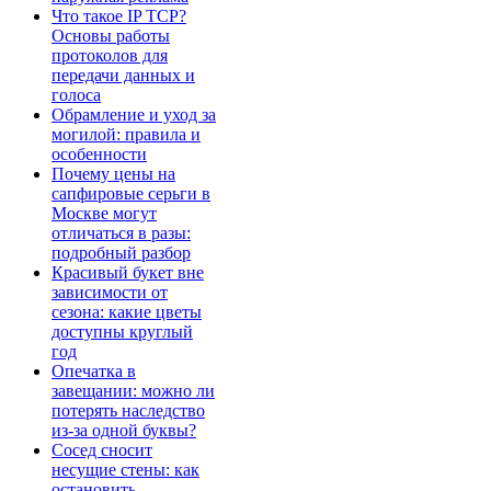
Что такое IP TCP?
Основы работы
протоколов для
передачи данных и
голоса
Обрамление и уход за
могилой: правила и
особенности
Почему цены на
сапфировые серьги в
Москве могут
отличаться в разы:
подробный разбор
Красивый букет вне
зависимости от
сезона: какие цветы
доступны круглый
год
Опечатка в
завещании: можно ли
потерять наследство
из-за одной буквы?
Сосед сносит
несущие стены: как
остановить