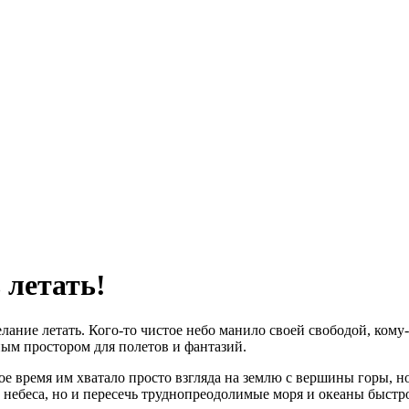
 летать!
ние летать. Кого-то чистое небо манило своей свободой, кому-т
ным простором для полетов и фантазий.
е время им хватало просто взгляда на землю с вершины горы, но
 небеса, но и пересечь труднопреодолимые моря и океаны быстр