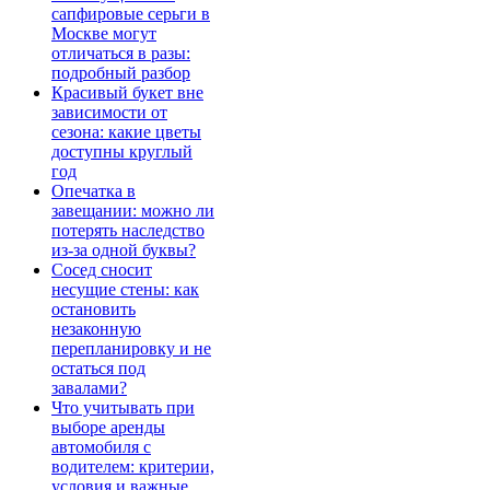
сапфировые серьги в
Москве могут
отличаться в разы:
подробный разбор
Красивый букет вне
зависимости от
сезона: какие цветы
доступны круглый
год
Опечатка в
завещании: можно ли
потерять наследство
из-за одной буквы?
Сосед сносит
несущие стены: как
остановить
незаконную
перепланировку и не
остаться под
завалами?
Что учитывать при
выборе аренды
автомобиля с
водителем: критерии,
условия и важные