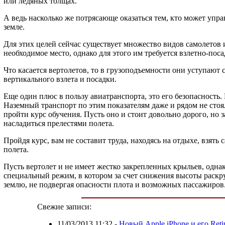
или ледяных толщах.
А ведь насколько же потрясающе оказаться тем, кто может упра
земле.
Для этих целей сейчас существует множество видов самолетов
необходимое место, однако для этого им требуется взлетно-пос
Что касается вертолетов, то в грузоподъемности они уступают
вертикального взлета и посадки.
Еще один плюс в пользу авиатранспорта, это его безопасность
Наземный транспорт по этим показателям даже и рядом не стоя
пройти курс обучения. Пусть оно и стоит довольно дорого, но
насладиться прелестями полета.
Пройдя курс, вам не составит труда, находясь на отдыхе, взят
полета.
Пусть вертолет и не имеет жестко закрепленных крыльев, одна
специальный режим, в котором за счет снижения высоты раскру
землю, не подвергая опасности плота и возможных пассажиров
Свежие записи:
11/03/2013 11:32
-
Новый Apple iPhone и его Reti