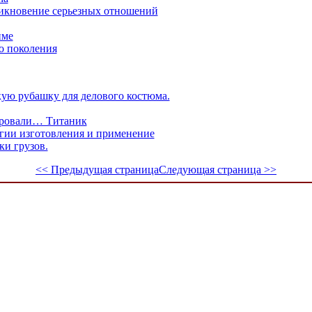
никновение серьезных отношений
име
о поколения
ую рубашку для делового костюма.
ировали… Титаник
огии изготовления и применение
ки грузов.
<< Предыдущая страница
Следующая страница >>