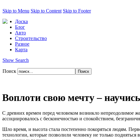
Skip to Menu
Skip to Content
Skip to Footer
Доска
Блог
Авто
Строительство
Разное
Карта
Show Search
Поиск
Воплоти свою мечту – научись
С древних времен перед человеком возникло непреодолимое жела
ассоциировалось с бесконечностью и спокойствием, безгранич
Шло время, и высота стала постепенно покоряться людям. Перво
технологии, которые позволили человеку не только подняться в