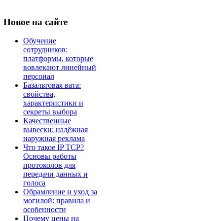
Новое
на сайте
Обучение
сотрудников:
платформы, которые
вовлекают линейный
персонал
Базальтовая вата:
свойства,
характеристики и
секреты выбора
Качественные
вывески: надёжная
наружная реклама
Что такое IP TCP?
Основы работы
протоколов для
передачи данных и
голоса
Обрамление и уход за
могилой: правила и
особенности
Почему цены на