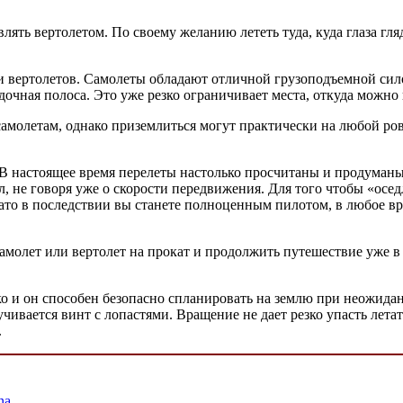
влять вертолетом. По своему желанию лететь туда, куда глаза гл
 и вертолетов. Самолеты обладают отличной грузоподъемной сил
адочная полоса. Это уже резко ограничивает места, откуда можно
 самолетам, однако приземлиться могут практически на любой ро
. В настоящее время перелеты настолько просчитаны и продуманы
л, не говоря уже о скорости передвижения. Для того чтобы «ос
 зато в последствии вы станете полноценным пилотом, в любое 
ь самолет или вертолет на прокат и продолжить путешествие уже
ко и он способен безопасно спланировать на землю при неожидан
чивается винт с лопастями. Вращение не дает резко упасть лета
.
na