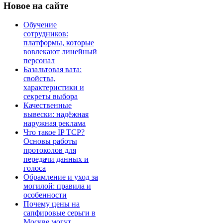
Новое
на сайте
Обучение
сотрудников:
платформы, которые
вовлекают линейный
персонал
Базальтовая вата:
свойства,
характеристики и
секреты выбора
Качественные
вывески: надёжная
наружная реклама
Что такое IP TCP?
Основы работы
протоколов для
передачи данных и
голоса
Обрамление и уход за
могилой: правила и
особенности
Почему цены на
сапфировые серьги в
Москве могут