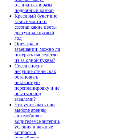
отличаться в разы:
подробный разбор
Красивый букет вне
зависимости от
сезона: какие цветы
доступны круглый
год
Опечатка в
завещании: можно ли
потерять наследство
из-за одной буквы?
Сосед сносит
несущие стены: как
остановить
незаконную
перепланировку и не
остаться под
завалами?
Что учитывать при
выборе аренды
автомобиля с
водителем: критерии,
условия и важные
вопросы к
провайдеру