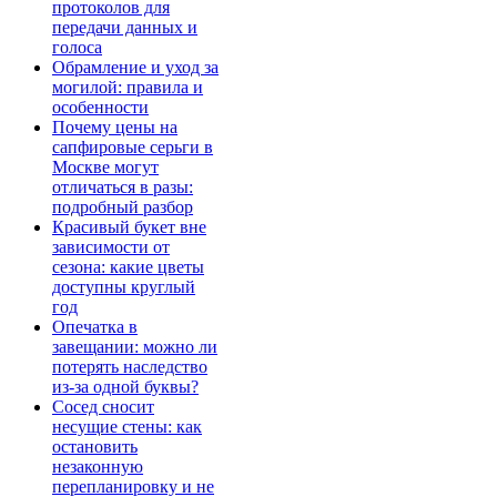
протоколов для
передачи данных и
голоса
Обрамление и уход за
могилой: правила и
особенности
Почему цены на
сапфировые серьги в
Москве могут
отличаться в разы:
подробный разбор
Красивый букет вне
зависимости от
сезона: какие цветы
доступны круглый
год
Опечатка в
завещании: можно ли
потерять наследство
из-за одной буквы?
Сосед сносит
несущие стены: как
остановить
незаконную
перепланировку и не