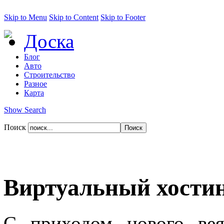
Skip to Menu
Skip to Content
Skip to Footer
Доска
Блог
Авто
Строительство
Разное
Карта
Show Search
Поиск
Виртуальный хости
С приходом нового вея