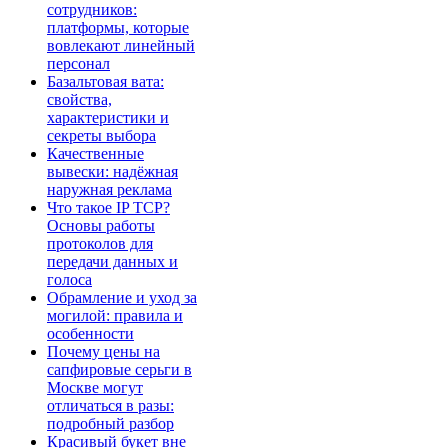
сотрудников:
платформы, которые
вовлекают линейный
персонал
Базальтовая вата:
свойства,
характеристики и
секреты выбора
Качественные
вывески: надёжная
наружная реклама
Что такое IP TCP?
Основы работы
протоколов для
передачи данных и
голоса
Обрамление и уход за
могилой: правила и
особенности
Почему цены на
сапфировые серьги в
Москве могут
отличаться в разы:
подробный разбор
Красивый букет вне