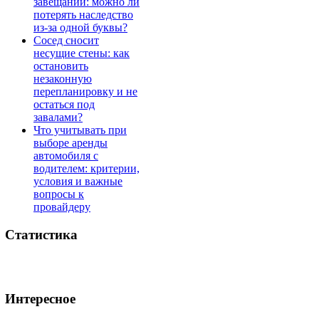
завещании: можно ли
потерять наследство
из-за одной буквы?
Сосед сносит
несущие стены: как
остановить
незаконную
перепланировку и не
остаться под
завалами?
Что учитывать при
выборе аренды
автомобиля с
водителем: критерии,
условия и важные
вопросы к
провайдеру
Статистика
Интересное