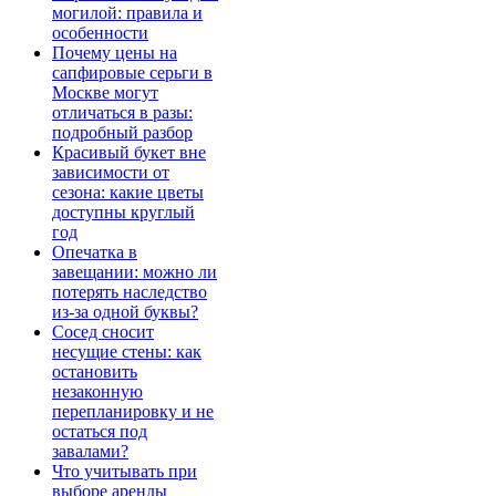
могилой: правила и
особенности
Почему цены на
сапфировые серьги в
Москве могут
отличаться в разы:
подробный разбор
Красивый букет вне
зависимости от
сезона: какие цветы
доступны круглый
год
Опечатка в
завещании: можно ли
потерять наследство
из-за одной буквы?
Сосед сносит
несущие стены: как
остановить
незаконную
перепланировку и не
остаться под
завалами?
Что учитывать при
выборе аренды