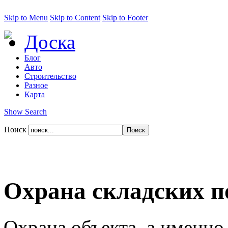
Skip to Menu
Skip to Content
Skip to Footer
Доска
Блог
Авто
Строительство
Разное
Карта
Show Search
Поиск
Охрана складских 
Охрана объекта, а именно