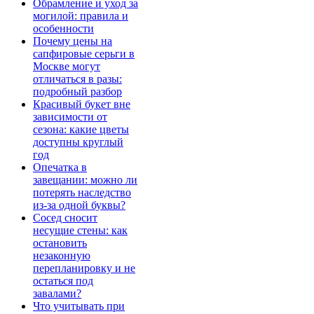
Обрамление и уход за
могилой: правила и
особенности
Почему цены на
сапфировые серьги в
Москве могут
отличаться в разы:
подробный разбор
Красивый букет вне
зависимости от
сезона: какие цветы
доступны круглый
год
Опечатка в
завещании: можно ли
потерять наследство
из-за одной буквы?
Сосед сносит
несущие стены: как
остановить
незаконную
перепланировку и не
остаться под
завалами?
Что учитывать при