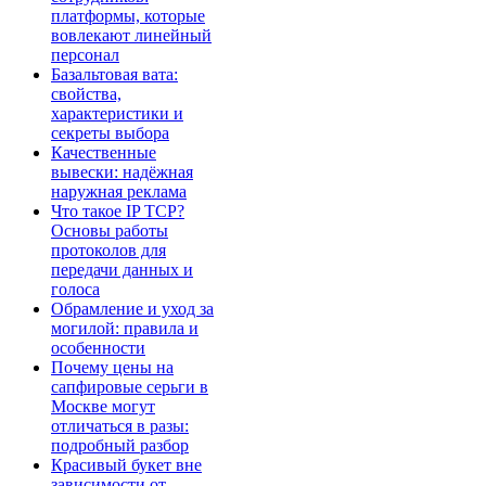
платформы, которые
вовлекают линейный
персонал
Базальтовая вата:
свойства,
характеристики и
секреты выбора
Качественные
вывески: надёжная
наружная реклама
Что такое IP TCP?
Основы работы
протоколов для
передачи данных и
голоса
Обрамление и уход за
могилой: правила и
особенности
Почему цены на
сапфировые серьги в
Москве могут
отличаться в разы:
подробный разбор
Красивый букет вне
зависимости от