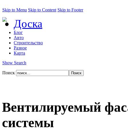
Skip to Menu
Skip to Content
Skip to Footer
Доска
Блог
Авто
Строительство
Разное
Карта
Show Search
Поиск
Вентилируемый фас
системы