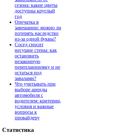
сезона: какие цветы
доступны круглый
год
Опечатка в
завещании: можно ли
потерять наследство
из-за одной буквы?
Сосед сносит
несущие стены: как
остановить
незаконную
перепланировку и не
остаться под
завалами?
Что учитывать при
выборе аренды
автомобиля с
водителем: критерии,
условия и важные
вопросы к
провайдеру
Статистика