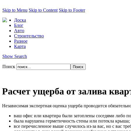
Skip to Menu
Skip to Content
Skip to Footer
Доска
Блог
Авто
Строительство
Разное
Карта
Show Search
Поиск
Расчет ущерба от залива ква
Независимая экспертная оценка ущерба проводится обязательно
ваш офис или квартира были затоплены соседями либо по
была нарушена герметичность стены или потекла крыша;
все перечисленное выше случилось из-за вас, но с вас т