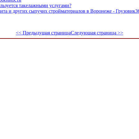
ользуется такелажными услугами?
зита и других сыпучих стройматериалов в Воронеже - Грузовик3
<< Предыдущая страница
Следующая страница >>