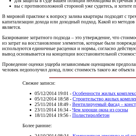
для защиты в суде вашей позиции необходима встречная э
вы с противоположной стороной уже судитесь, и хотите
В мировой практике к вопросу залива квартиры подходят с тре
капитализации дохода или доходный подход. Какой из методов
является.
Базирование затратного подхода – это утверждение, что стоимо
из затрат на восстановление элементов, которые были поврежд
используются единичные расценки и нормы, согласно действующ
вывод основывается на концепции восстановительной стоимости
Проведение оценки ущерба независимым оценщиком предполагае
человек недополучил доход, плюс стоимость такого же объект
Свежие записи:
05/12/2014 19:01
-
Особенности жилых комплек
05/12/2014 18:58
-
Строительство жилых компле
25/11/2014 18:49
-
Вентилируемый фасад – конс
23/11/2014 16:34
-
Чем хороши окна из сосны
18/11/2014 19:56
-
Полистиролбетон
Более ранние:
24/10/2014 08:34
-
Композитная арматура и её о