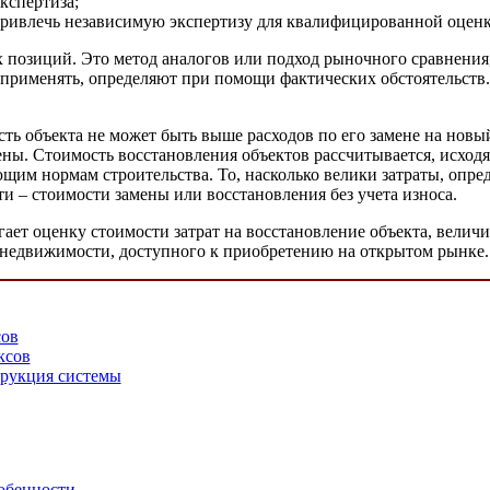
кспертиза;
 привлечь независимую экспертизу для квалифицированной оцен
х позиций. Это метод аналогов или подход рыночного сравнения
 применять, определяют при помощи фактических обстоятельств.
сть объекта не может быть выше расходов по его замене на новы
ены. Стоимость восстановления объектов рассчитывается, исходя
им нормам строительства. То, насколько велики затраты, опред
 – стоимости замены или восстановления без учета износа.
т оценку стоимости затрат на восстановление объекта, величин
а недвижимости, доступного к приобретению на открытом рынке.
сов
ксов
трукция системы
собенности