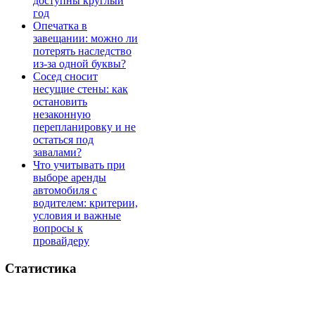
доступны круглый
год
Опечатка в
завещании: можно ли
потерять наследство
из-за одной буквы?
Сосед сносит
несущие стены: как
остановить
незаконную
перепланировку и не
остаться под
завалами?
Что учитывать при
выборе аренды
автомобиля с
водителем: критерии,
условия и важные
вопросы к
провайдеру
Статистика