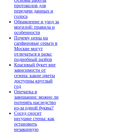
Основы работы
протоколов для
передачи данных и
голоса
Обрамление и уход за
могилой: правила и
особенности
Почему цены на
сапфировые серьги в
Москве могут
отличаться в разы:
подробный разбор
Красивый букет вне
зависимости от
сезона: какие цветы
доступны круглый
год
Опечатка в
завещании: можно ли
потерять наследство
из-за одной буквы?
Сосед сносит
несущие стены: как
остановить
незаконную