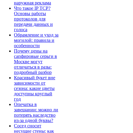
наружная реклама
Что такое IP TCP?
Основы работы
протоколов для
передачи данных и
голоса
Обрамление и уход за
могилой: правила и
особенности
Почему цены на
сапфировые серьги в
Москве могут
отличаться в разы:
подробный разбор
Красивый букет вне
зависимости от
сезона: какие цветы
доступны круглый
год
Опечатка в
завещании: можно ли
потерять наследство
из-за одной буквы?
Сосед сносит
несущие стены: как