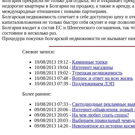
Болгария прекрасна не только для отдыха, но и открывает пре
недорогие квартиры в Болгарии на продажу, а также в аренду
международные отношения с новыми партнерами.
Болгарская недвижимость сочетает в себе доступную цену и от
капиталовложения не только быстро себя окупят и еще позволя
Болгария входит в состав ЕС и Шенгенского соглашения, так 
состояние в несколько раз.
Процедура покупки болгарской недвижимости не вызывает ник
Свежие записи:
10/08/2013 19:12
-
Каминные топки
10/08/2013 19:04
-
Интернет магазины
10/08/2013 19:02
-
Турецкая недвижимость
10/08/2013 07:48
-
Вопрос и ответ на всю жизнь
10/08/2013 07:39
-
Поддерживаем ЛЭП
Более ранние:
10/08/2013 07:33
-
Светодиодные рекламные выве
09/08/2013 20:06
-
Интернет-объявления: новый
09/08/2013 20:05
-
На чем любит спать спина?
09/08/2013 20:03
-
Выбираем правильный чемод
09/08/2013 14:20
-
Невероятное из истории косм