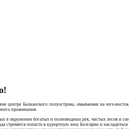
ю!
амом центре Балканского полуострова, омываемая на юго-восток
нного проживания.
дых в окружении богатых и полноводных рек, чистых лесов и си
ода стремятся попасть в курортную зону Болгарии и насладиться