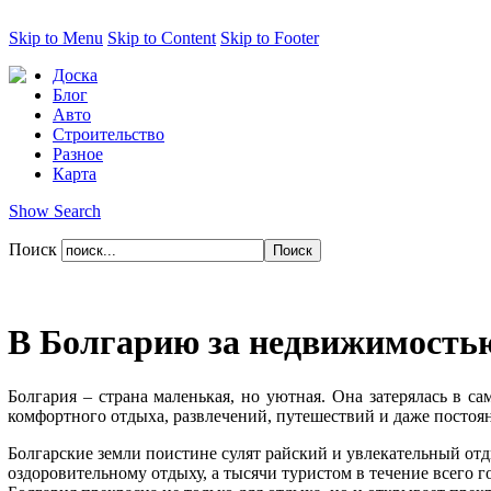
Skip to Menu
Skip to Content
Skip to Footer
Доска
Блог
Авто
Строительство
Разное
Карта
Show Search
Поиск
В Болгарию за недвижимость
Болгария – страна маленькая, но уютная. Она затерялась в с
комфортного отдыха, развлечений, путешествий и даже постоя
Болгарские земли поистине сулят райский и увлекательный от
оздоровительному отдыху, а тысячи туристом в течение всего г