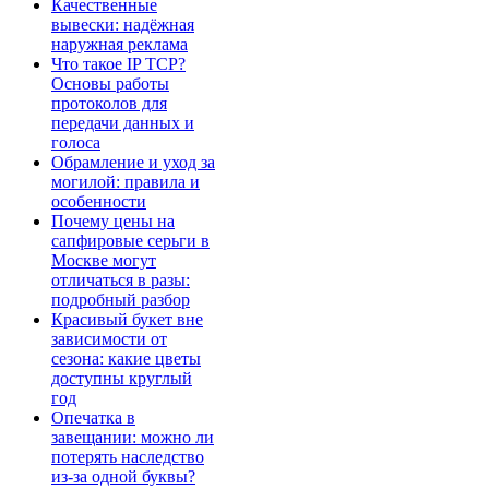
Качественные
вывески: надёжная
наружная реклама
Что такое IP TCP?
Основы работы
протоколов для
передачи данных и
голоса
Обрамление и уход за
могилой: правила и
особенности
Почему цены на
сапфировые серьги в
Москве могут
отличаться в разы:
подробный разбор
Красивый букет вне
зависимости от
сезона: какие цветы
доступны круглый
год
Опечатка в
завещании: можно ли
потерять наследство
из-за одной буквы?