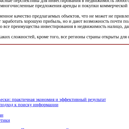
красные перспективы для инвестирования в недвижимость любого
, а многочисленные предложения аренды и покупки коммерческой
менное качество предлагаемых объектов, что не может не привле
т заработать хорошую прибыль, но и дают возможность почти по
что все преимущества инвестирования в недвижимость налицо, д
аких сложностей, кроме того, все регионы страны открыты для
ски: практичная экономия и эффективный результат
 подход к поиску информации
ан
етики