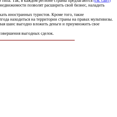
 типа. Так, в каждом регионе страны предлагаются
(см. сайт)
 недвижимости позволят расширить свой бизнес, наладить
кать иностранных туристов. Кроме того, такие
лгода находиться на территории страны на правах мультивизы.
авая шанс выгодно вложить деньги и приумножить свое
 совершения выгодных сделок.