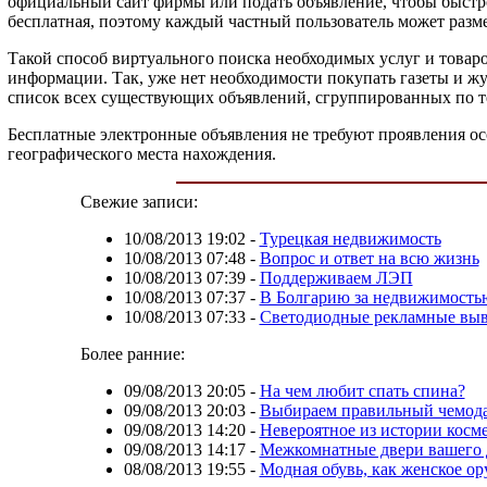
официальный сайт фирмы или подать объявление, чтобы быстро
бесплатная, поэтому каждый частный пользователь может разме
Такой способ виртуального поиска необходимых услуг и товаро
информации. Так, уже нет необходимости покупать газеты и ж
список всех существующих объявлений, сгруппированных по тем
Бесплатные электронные объявления не требуют проявления особ
географического места нахождения.
Свежие записи:
10/08/2013 19:02
-
Турецкая недвижимость
10/08/2013 07:48
-
Вопрос и ответ на всю жизнь
10/08/2013 07:39
-
Поддерживаем ЛЭП
10/08/2013 07:37
-
В Болгарию за недвижимость
10/08/2013 07:33
-
Светодиодные рекламные выве
Более ранние:
09/08/2013 20:05
-
На чем любит спать спина?
09/08/2013 20:03
-
Выбираем правильный чемод
09/08/2013 14:20
-
Невероятное из истории косм
09/08/2013 14:17
-
Межкомнатные двери вашего 
08/08/2013 19:55
-
Модная обувь, как женское о