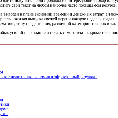
 найти покупателя или продавца на интересующий товар или ус
стить свой текст на любом наиболее часто посещаемом ресурсе.
в выгоден в плане экономии времени и денежных затрат, а такж
урналы, ожидая выпуска свежей версии каждую неделю, когда н
атике, типу предложения, различной категории товаров и т.д.
ых усилий на создание и печать самого текста, кроме того, оно
ю!
ски: практичная экономия и эффективный результат
ан
етики
дома.
ружие