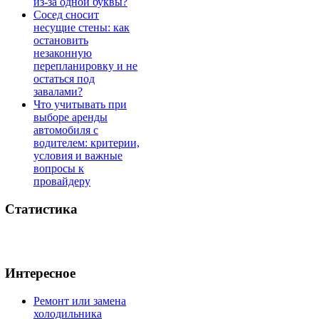
из-за одной буквы?
Сосед сносит
несущие стены: как
остановить
незаконную
перепланировку и не
остаться под
завалами?
Что учитывать при
выборе аренды
автомобиля с
водителем: критерии,
условия и важные
вопросы к
провайдеру
Статистика
Интересное
Ремонт или замена
холодильника