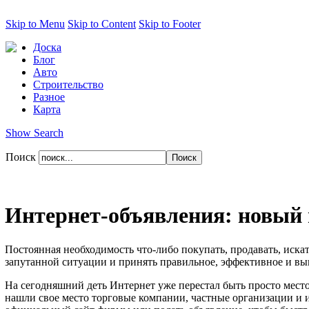
Skip to Menu
Skip to Content
Skip to Footer
Доска
Блог
Авто
Строительство
Разное
Карта
Show Search
Поиск
Интернет-объявления: новый 
Постоянная необходимость что-либо покупать, продавать, искать
запутанной ситуации и принять правильное, эффективное и выг
На сегодняшний деть Интернет уже перестал быть просто место
нашли свое место торговые компании, частные организации и 